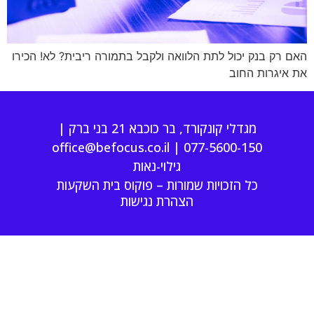
האם רק בנק יכול לתת הלוואה ולקבל בתמורה ריבית? לא! הכירו
את איגרות החוב
מגדלי קונקורד, בר כוכבא 21 בני ברק |
office@befocus.co.il
|
077-5600-150
גילוי-נאות
כל הזכויות שמורות – פוקוס בית השקעות
הצהרת נגישות